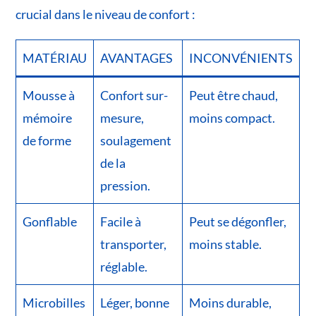
crucial dans le niveau de confort :
MATÉRIAU
AVANTAGES
INCONVÉNIENTS
Mousse à
Confort sur-
Peut être chaud,
mémoire
mesure,
moins compact.
de forme
soulagement
de la
pression.
Gonflable
Facile à
Peut se dégonfler,
transporter,
moins stable.
réglable.
Microbilles
Léger, bonne
Moins durable,