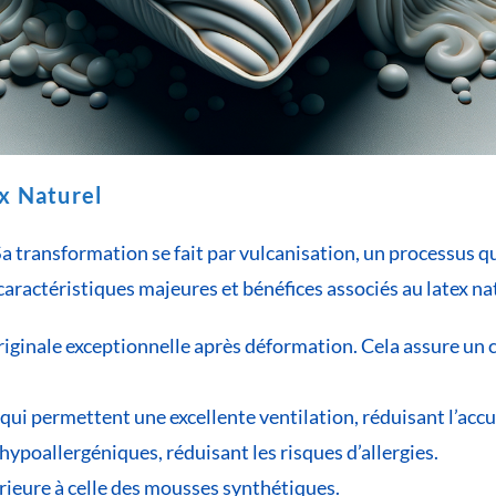
ex Naturel
. Sa transformation se fait par vulcanisation, un processus
aractéristiques majeures et bénéfices associés au latex nat
originale exceptionnelle après déformation. Cela assure un
qui permettent une excellente ventilation, réduisant l’acc
hypoallergéniques, réduisant les risques d’allergies.
rieure à celle des mousses synthétiques.