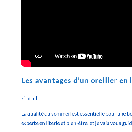
Les avantages d’un oreiller en
« `html
La qualité du sommeil est essentielle pour une bon
experte en literie et bien-être, et je vais vous gui