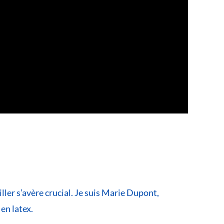
ller s’avère crucial. Je suis Marie Dupont,
 en latex.