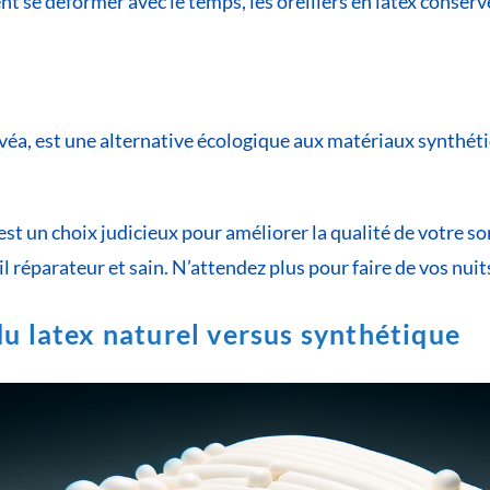
t se déformer avec le temps, les oreillers en latex conserv
hévéa, est une alternative écologique aux matériaux synthéti
est un choix judicieux pour améliorer la qualité de votre so
réparateur et sain. N’attendez plus pour faire de vos nuits
du latex naturel versus synthétique