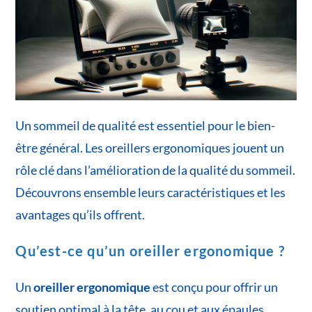
Un sommeil de qualité est essentiel pour le bien-
être général. Les oreillers ergonomiques jouent un
rôle clé dans l’amélioration de la qualité du sommeil.
Découvrons ensemble leurs caractéristiques et les
avantages qu’ils offrent.
Qu’est-ce qu’un oreiller ergonomique ?
Un
oreiller ergonomique
est conçu pour offrir un
soutien optimal à la tête, au cou et aux épaules