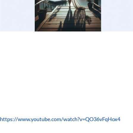
https://www.youtube.com/watch?v=QO36vFqHox4