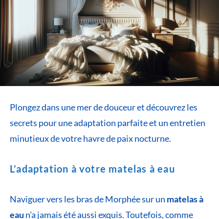
Plongez dans une mer de douceur et découvrez les
secrets pour une adaptation parfaite et un entretien
minutieux de votre havre de paix nocturne.
L’adaptation à votre matelas à eau
Naviguer vers les bras de Morphée sur un
matelas à
eau
n’a jamais été aussi exquis. Toutefois, comme