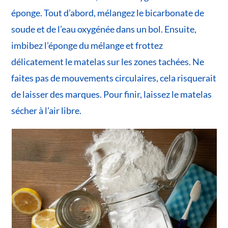
éponge. Tout d’abord, mélangez le bicarbonate de
soude et de l’eau oxygénée dans un bol. Ensuite,
imbibez l’éponge du mélange et frottez
délicatement le matelas sur les zones tachées. Ne
faites pas de mouvements circulaires, cela risquerait
de laisser des marques. Pour finir, laissez le matelas
sécher à l’air libre.