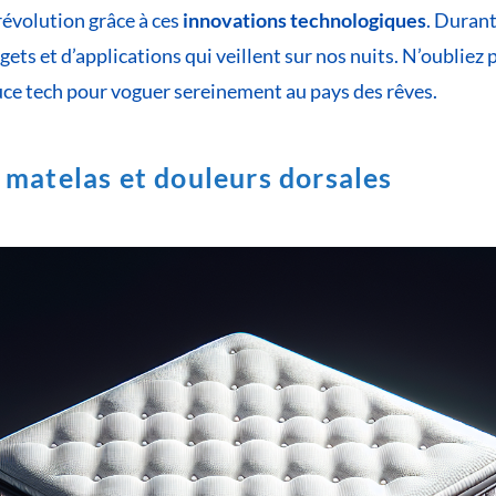
révolution grâce à ces
innovations technologiques
. Durant
ts et d’applications qui veillent sur nos nuits. N’oubliez p
pouce tech pour voguer sereinement au pays des rêves.
 matelas et douleurs dorsales