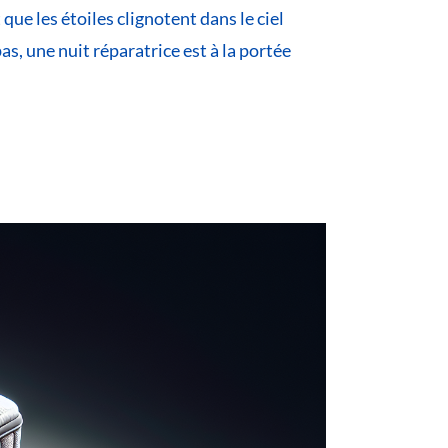
 que les étoiles clignotent dans le ciel
as, une nuit réparatrice est à la portée