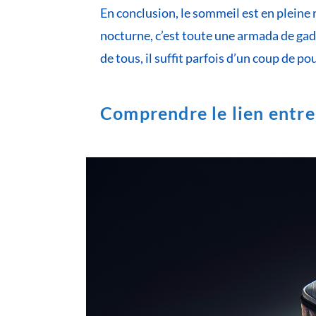
En conclusion, le sommeil est en pleine 
nocturne, c’est toute une armada de gadge
de tous, il suffit parfois d’un coup de 
Comprendre le lien entre