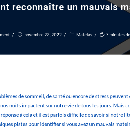
t reconnaître un mauvais ma
ement
novembre 23, 2022
Matelas
7 minutes de
oblèmes de sommeil, de santé ou encore de stress peuvent 
de nos nuits impactent sur notre vie de tous les jours. Mai
réponse à cela et il est parfois difficile de savoir si notre l
lques pistes pour identifier si vous avez un mauvais matel