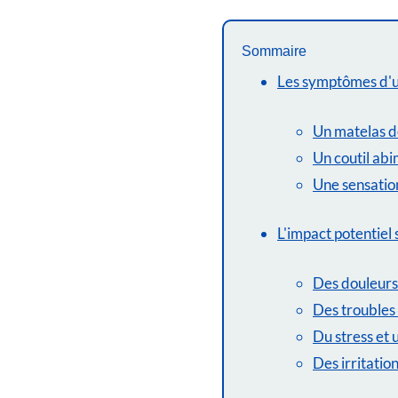
Sommaire
Les symptômes d'u
Un matelas d
Un coutil ab
Une sensatio
L'impact potentiel 
Des douleurs
Des troubles 
Du stress et 
Des irritatio