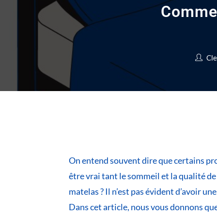
Commen
Cl
On entend souvent dire que certains pr
être vrai tant le sommeil et la qualité 
matelas ? Il n’est pas évident d’avoir une 
Dans cet article, nous vous donnons que