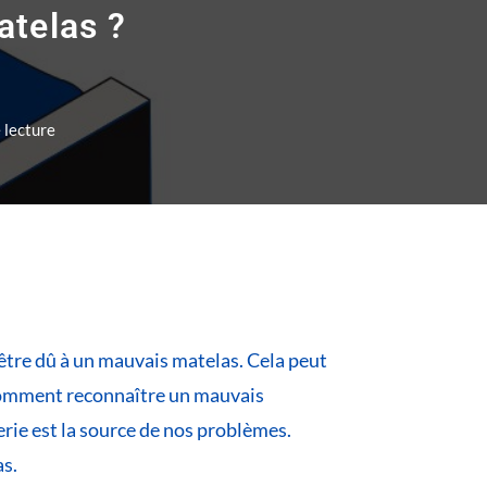
telas ?
 lecture
être dû à un mauvais matelas. Cela peut
s comment reconnaître un mauvais
iterie est la source de nos problèmes.
as.