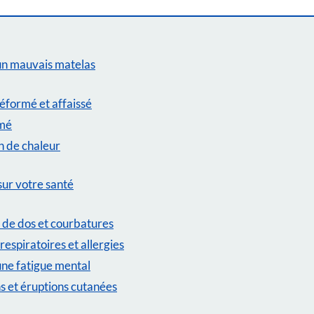
n mauvais matelas
éformé et affaissé
imé
n de chaleur
sur votre santé
 de dos et courbatures
respiratoires et allergies
une fatigue mental
ns et éruptions cutanées